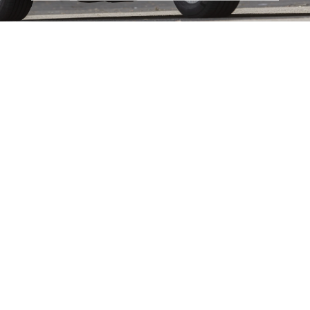
Courses taxis et services sur mesure
De la simple course taxi occasionnelle à
Liège au transport régulier vers une
destination à l’étranger, Taxis Melkior
peut également proposer des services
sur mesure pour répondre aux besoins