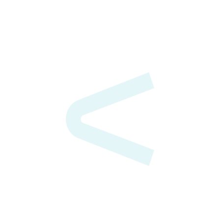
colis
Besoin de transporter un courrier, un
dossier ou un paquet en express ? Taxis
Melkior peut vous envoyer un chauffeur
pour réaliser le transport dans les plus
brefs délais.
Circuit touristique
L’une de nos voitures et son chauffeur